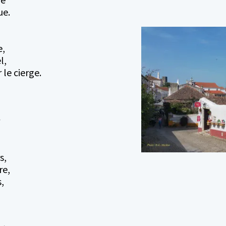
ue.
e,
l,
le cierge.
s,
re,
,