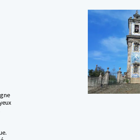
igne
ayeux
.
ue.
gé