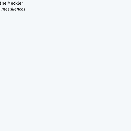
ène Meckler
e mes silences