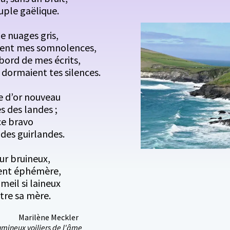
uple gaëlique.
e nuages gris,
lent mes somnolences,
bord de mes écrits,
ù dormaient tes silences.
ve d’or nouveau
es des landes ;
ce bravo
des guirlandes.
our bruineux,
ent éphémère,
eil si laineux
ntre sa mère.
Meckler
umineux voiliers de l'âme