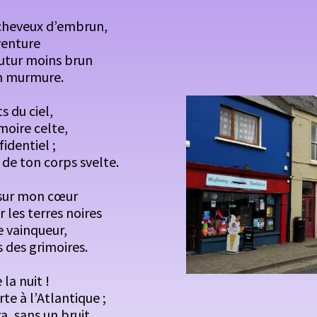
s cheveux d’embrun,
aventure
futur moins brun
on murmure.
s du ciel,
moire celte,
identiel ;
de ton corps svelte.
s sur mon cœur
 les terres noires
e vainqueur,
 des grimoires.
la nuit !
e à l’Atlantique ;
, sans un bruit,