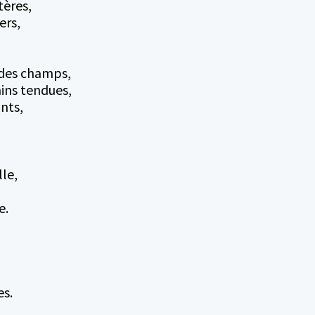
tères,
ers,
 des champs,
ins tendues,
nts,
le,
e.
es.